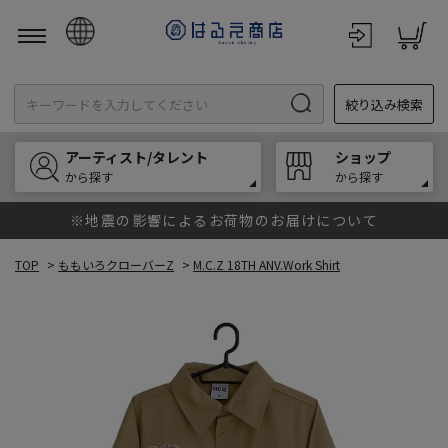
日本語
絞り込み検索
English
한국어
アーティスト/タレント
ショップ
中文
から探す
から探す
※地震の影響によるお荷物のお届けについて
TOP
>
ももいろクローバーZ
>
M.C.Z 18TH ANV.Work Shirt