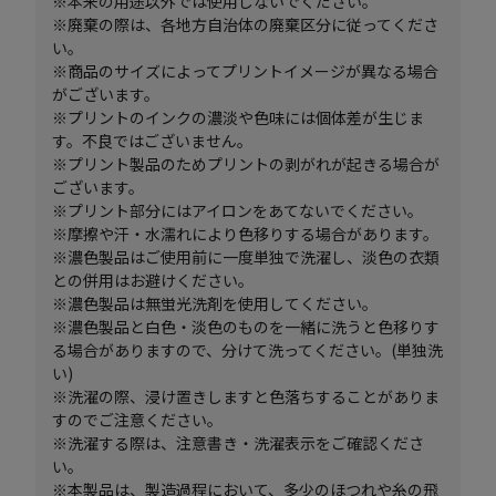
※本来の用途以外では使用しないでください。
※廃棄の際は、各地方自治体の廃棄区分に従ってくださ
い。
※商品のサイズによってプリントイメージが異なる場合
がございます。
※プリントのインクの濃淡や色味には個体差が生じま
す。不良ではございません。
※プリント製品のためプリントの剥がれが起きる場合が
ございます。
※プリント部分にはアイロンをあてないでください。
※摩擦や汗・水濡れにより色移りする場合があります。
※濃色製品はご使用前に一度単独で洗濯し、淡色の衣類
との併用はお避けください。
※濃色製品は無蛍光洗剤を使用してください。
※濃色製品と白色・淡色のものを一緒に洗うと色移りす
る場合がありますので、分けて洗ってください。(単独洗
い)
※洗濯の際、浸け置きしますと色落ちすることがありま
すのでご注意ください。
※洗濯する際は、注意書き・洗濯表示をご確認くださ
い。
※本製品は、製造過程において、多少のほつれや糸の飛