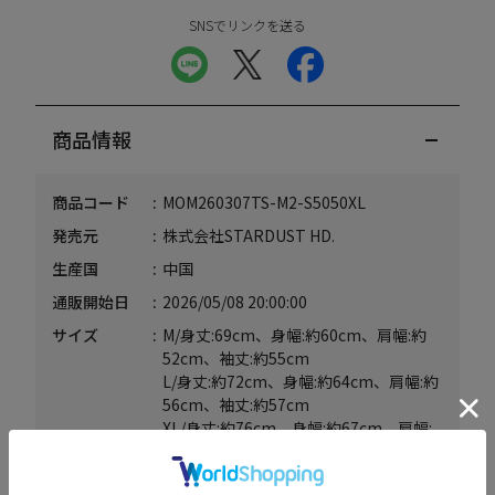
SNSでリンクを送る
商品情報
商品コード
MOM260307TS-M2-S5050XL
発売元
株式会社STARDUST HD.
生産国
中国
通販開始日
2026/05/08 20:00:00
サイズ
M/身丈:69cm、身幅:約60cm、肩幅:約
52cm、袖丈:約55cm
L/身丈:約72cm、身幅:約64cm、肩幅:約
56cm、袖丈:約57cm
XL/身丈:約76cm、身幅:約67cm、肩幅:
約59cm、袖丈:約59cm
素材
ポリエステル88％、レーヨン12％