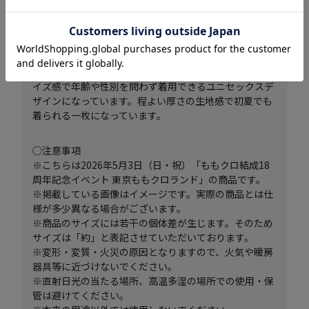
商品説明
結成18周年を記念したワークシャツ。ゆったりとしたサ
イズ感で年齢や性別を問わず着用できるユニセックスデ
ザインになっています。程よい厚さの生地感で初夏でも
着られる一枚になっています。
◯注意事項
※こちらは2026年5月3日（日・祝）「ももクロ結成18
周年記念イベント 東京ももクロランド」の商品です。
※掲載している画像はイメージです。実際の商品とは仕
様が多少異なる場合がございます。
※商品のサイズには若干の個体差が生じます。そのため
サイズは「約」と表記させていただいております。
※変形・変質・火災の原因となりますので、火気や暖房
器具等に近づけないでください。
※直射日光の当たる場所、高温多湿の場所での使用・保
管は避けてください。