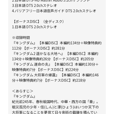
2.日本語 DTS-HD Master Audio 5.1chサラウンド
3.日本語 DTS 2.0chステレオ
4.バリアフリー日本語音声ガイド DTS 2.0chステレオ
【ボーナスDISC】（全ディスク）
1.日本語 DTS 2.0chステレオ
※収録時間
『キングダム』 【本編DISC】本編約134分＋映像特典約
112分 【ボーナスDISC】約281分
『キングダム2 遥かなる大地へ』 【本編DISC】本編約
134分＋映像特典約26分 【ボーナスDISC】約205分
『キングダム 運命の炎』 【本編DISC】本編約130分＋
映像特典約7分 【ボーナスDISC】約224分
『キングダム 大将軍の帰還』 【本編DISC】本編約146
分＋映像特典約7分 【ボーナスDISC】約218分
＜あらすじ＞
『キングダム』
紀元前245年、春秋戦国時代、中華・西方の国「秦」。
戦災孤児の少年・信(しん)と漂(ひょう)はいつか天下の
大将軍になることを夢見て日々剣術の鍛錬を積んでい