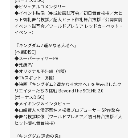
[ボーナスDISC]
◆ビジュアルコメンタリー
◆イベント映像（完成披露試写会／初日舞台挨拶／大ヒ
ット御礼舞台挨拶／超大ヒット御礼舞台挨拶／公開直前
イベント試写会／ワールドプレミア レッドカーペット・
イベント）
『キングダム2 遥かなる大地へ』
[本編DISC]
◆スーパーティザーPV
◆羌瘣PV
◆オリジナル予告編（4種）
◆TVスポット（6種）
◆映画『キングダム2 遥かなる大地へ』を生み出したク
リエイターたちの挑戦 Beyond the SCENE 2.0
[ボーナスDISC]
◆メイキング＆インタビュー
◆山﨑賢人×清野菜名×松橋プロデューサー SP座談会
◆舞台挨拶映像（ワールドプレミア／初日舞台挨拶／大
ヒット御礼舞台挨拶）
『キングダム 運命の炎』