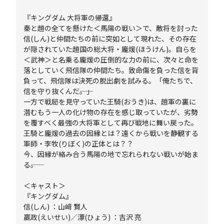
『キングダム 大将軍の帰還』
秦と趙の全てを懸けた＜馬陽の戦い＞で、敵将を討った
信(しん)と仲間たちの前に突如として現れた、その存在
が隠されていた趙国の総大将・龐煖(ほうけん)。自らを
＜武神＞と名乗る龐煖の圧倒的な力の前に、次々と命を
落としていく飛信隊の仲間たち。致命傷を負った信を背
負って、飛信隊は決死の脱出劇を試みる。「俺たちで、
信を守り抜くんだ――。」
一方で戦局を見守っていた王騎(おうき)は、趙軍の裏に
潜むもう一人の化け物の存在を感じ取っていたが、劣勢
を覆すべく最強の大将軍として再び戦地に舞い戻った。
王騎と龐煖の過去の因縁とは？遠くから戦いを静観する
軍師・李牧(りぼく)の正体とは？？
今、因縁が絡み合う馬陽の地で忘れられない戦いが始ま
る――。
＜キャスト＞
『キングダム』
信(しん) ：山﨑 賢人
嬴政(えいせい)／漂(ひょう) ：吉沢 亮