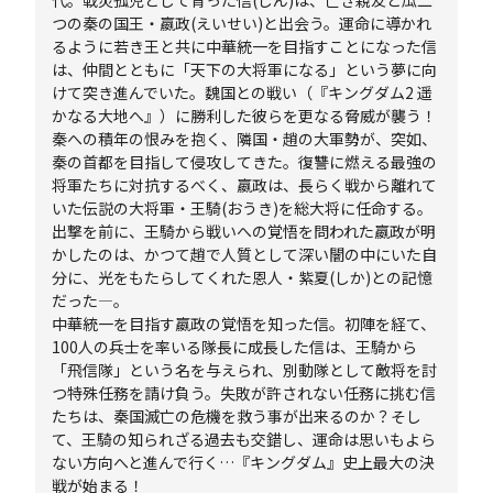
代。戦災孤児として育った信(しん)は、亡き親友と瓜二
つの秦の国王・嬴政(えいせい)と出会う。運命に導かれ
るように若き王と共に中華統一を目指すことになった信
は、仲間とともに「天下の大将軍になる」という夢に向
けて突き進んでいた。魏国との戦い（『キングダム2 遥
かなる大地へ』）に勝利した彼らを更なる脅威が襲う！
秦への積年の恨みを抱く、隣国・趙の大軍勢が、突如、
秦の首都を目指して侵攻してきた。復讐に燃える最強の
将軍たちに対抗するべく、嬴政は、長らく戦から離れて
いた伝説の大将軍・王騎(おうき)を総大将に任命する。
出撃を前に、王騎から戦いへの覚悟を問われた嬴政が明
かしたのは、かつて趙で人質として深い闇の中にいた自
分に、光をもたらしてくれた恩人・紫夏(しか)との記憶
だった―。
中華統一を目指す嬴政の覚悟を知った信。初陣を経て、
100人の兵士を率いる隊長に成長した信は、王騎から
「飛信隊」という名を与えられ、別動隊として敵将を討
つ特殊任務を請け負う。失敗が許されない任務に挑む信
たちは、秦国滅亡の危機を救う事が出来るのか？そし
て、王騎の知られざる過去も交錯し、運命は思いもよら
ない方向へと進んで行く…『キングダム』史上最大の決
戦が始まる！