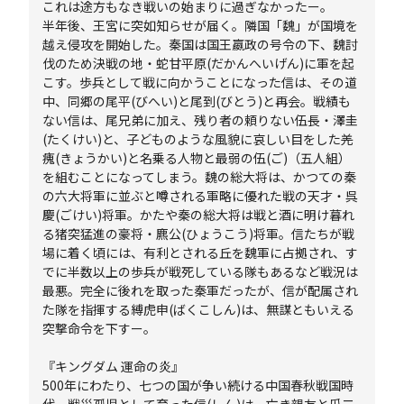
これは途方もなき戦いの始まりに過ぎなかったー。
半年後、王宮に突如知らせが届く。隣国「魏」が国境を
越え侵攻を開始した。秦国は国王嬴政の号令の下、魏討
伐のため決戦の地・蛇甘平原(だかんへいげん)に軍を起
こす。歩兵として戦に向かうことになった信は、その道
中、同郷の尾平(びへい)と尾到(びとう)と再会。戦績も
ない信は、尾兄弟に加え、残り者の頼りない伍長・澤圭
(たくけい)と、子どものような風貌に哀しい目をした羌
瘣(きょうかい)と名乗る人物と最弱の伍(ご)（五人組）
を組むことになってしまう。魏の総大将は、かつての秦
の六大将軍に並ぶと噂される軍略に優れた戦の天才・呉
慶(ごけい)将軍。かたや秦の総大将は戦と酒に明け暮れ
る猪突猛進の豪将・麃公(ひょうこう)将軍。信たちが戦
場に着く頃には、有利とされる丘を魏軍に占拠され、す
でに半数以上の歩兵が戦死している隊もあるなど戦況は
最悪。完全に後れを取った秦軍だったが、信が配属され
た隊を指揮する縛虎申(ばくこしん)は、無謀ともいえる
突撃命令を下すー。
『キングダム 運命の炎』
500年にわたり、七つの国が争い続ける中国春秋戦国時