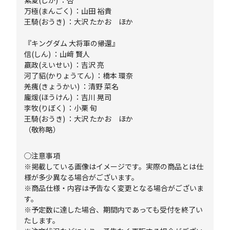
紫夏(しか) ：杏
万極(まんごく) ：山田 裕貴
王騎(おうき) ：大沢 たかお ほか
『キングダム 大将軍の帰還』
信(しん) ：山﨑 賢人
嬴政(えいせい) ：吉沢 亮
河了貂(かりょうてん) ：橋本 環奈
羌瘣(きょうかい) ：清野 菜名
龐煖(ほうけん) ：吉川 晃司
李牧(りぼく) ：小栗 旬
王騎(おうき) ：大沢 たかお ほか
（敬称略）
◯注意事項
※掲載している画像はイメージです。実際の商品とは仕
様が多少異なる場合がございます。
※商品仕様・内容は予告なく変更となる場合がございま
す。
※予定数に達した場合、期間内であっても受付を終了い
たします。