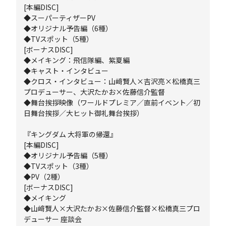
[本編DISC]
◆スーパーティザーPV
◆オリジナル予告編（6種）
◆TVスポット（5種）
[ボーナスDISC]
◆メイキング：飛信隊編、紫夏編
◆キャスト・インタビュー
◆クロス・インタビュー：山﨑賢人×吉沢亮×松橋真三
プロデューサー、大沢たかお×佐藤信介監督
◆舞台挨拶映像（ワールドプレミア／直前イベント／初
日舞台挨拶／大ヒット御礼舞台挨拶）
『キングダム 大将軍の帰還』
[本編DISC]
◆オリジナル予告編（5種）
◆TVスポット（3種）
◆PV（2種）
[ボーナスDISC]
◆メイキング
◆山﨑賢人×大沢たかお×佐藤信介監督×松橋真三プロ
デューサー 座談会