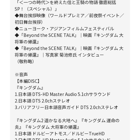
「＜一つの時代＞を終えた信と王騎の物語 徹底総括
SP！（スペシャル）」
◆舞台挨拶映像（ワールドプレミア／前夜祭イベント／
初日舞台挨拶）
◆ニューヨーク・アジアンフィルムフェスティバル
◆「Beyond the SCENE TALK」｜映画『キングダム 大
将軍の帰還』
◆「Beyond the SCENE TALK」｜映画『キングダム 大
将軍の帰還』｜写真家 菊池修氏 インタビュー
（敬称略）
※音声
【本編DISC】
『キングダム』
1.日本語 DTS-HD Master Audio 5.1chサラウンド
2.日本語 DTS 2.0chステレオ
3.バリアフリー日本語音声ガイド DTS 2.0chステレオ
『キングダム2 遥かなる大地へ』『キングダム 運命の
炎』『キングダム 大将軍の帰還』
1.日本語 ドルビーアトモス／ドルビーTrueHD