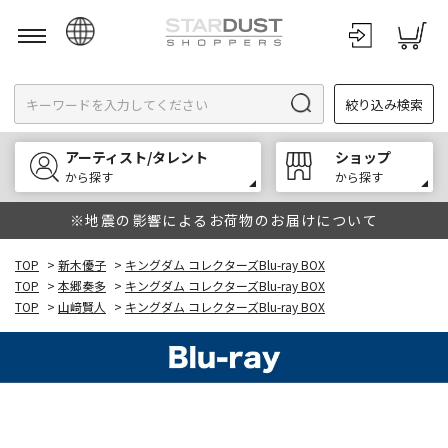
日本語
絞り込み検索
English
한국어
アーティスト/タレント
ショップ
中文
から探す
から探す
※地震の影響によるお荷物のお届けについて
TOP
>
新木優子
>
キングダム コレクターズBlu-ray BOX
TOP
>
本郷奏多
>
キングダム コレクターズBlu-ray BOX
TOP
>
山﨑賢人
>
キングダム コレクターズBlu-ray BOX