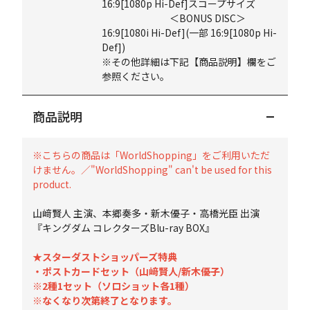
16:9[1080p Hi-Def]スコープサイズ
＜BONUS DISC＞
16:9[1080i Hi-Def](一部 16:9[1080p Hi-
Def])
※その他詳細は下記【商品説明】欄をご
参照ください。
商品説明
※こちらの商品は「WorldShopping」をご利用いただ
けません。／"WorldShopping" can't be used for this
product.
山﨑賢人 主演、本郷奏多・新木優子・高橋光臣 出演
『キングダム コレクターズBlu-ray BOX』
★スターダストショッパーズ特典
・ポストカードセット（山﨑賢人/新木優子）
※2種1セット（ソロショット各1種）
※なくなり次第終了となります。