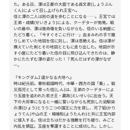
た。ある日、漂は王都の大臣である昌文君(しょうぶん
くん)によって召し上げられ王宮へ。
信と漂の二人は別の道を歩むことになる……。王宮では
王弟・成蟜(せいきょう)による、クーデターが勃発。戦
いの最中、漂は致命傷を負いながらも、信のいる納屋に
たどり着く。「今すぐそこに行け…」血まみれの手で握
りしめていた地図を信に託し、漂は息絶える。信は漂が
携えていた剣とその地図とともに走り出した。地図が示
す小屋にたどり着いた信の目に飛び込んできたのは、静
かにたたずむ漂の姿だった！？死んだはずの漂がなぜ
ー。
『キングダム2 遥かなる大地へ』
時は紀元前。春秋戦国時代、中華・西方の国「秦」。戦
災孤児として育った信(しん)は、王弟のクーデターによ
り玉座を追われた若き王・嬴政(えいせい)に出会う。天
下の大将軍になると一緒に誓いながらも死別した幼馴染
の漂(ひょう)とうり二つの国王に力を貸し、河了貂(かり
ょうてん)や山の王・楊端和(ようたんわ)と共に王宮内部
に侵入する。信は立ちはだかる強敵を打ち破り、みごと
内乱を鎮圧。玉座を奪還することに成功した。しかし、