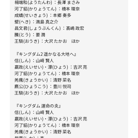
楊端和(ようたんわ) ：長澤 まさみ
河了貂(かりょうてん) ：橋本 環奈
成蟜(せいきょう) ：本郷 奏多
壁(へき) ：満島 真之介
昌文君(しょうぶんくん) ：髙嶋 政宏
騰(とう) ：要 潤
王騎(おうき) ：大沢 たかお ほか
『キングダム2 遥かなる大地へ』
信(しん) ：山﨑 賢人
嬴政(えいせい)・漂(ひょう) ：吉沢 亮
河了貂(かりょうてん) ：橋本 環奈
羌瘣(きょうかい) ：清野 菜名
麃公(ひょうこう) ：豊川 悦司
王騎(おうき) ：大沢 たかお ほか
『キングダム 運命の炎』
信(しん) ：山﨑 賢人
嬴政(えいせい)・漂(ひょう) ：吉沢 亮
河了貂(かりょうてん) ：橋本 環奈
羌瘣(きょうかい) ：清野 菜名