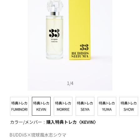
1
/
4
カラー/メンバー
購入特典トレカ〈KEVIN〉
BUDDiiS×琉球風水志シウマ