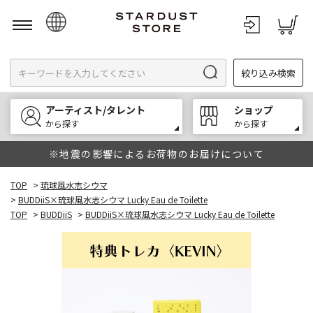
日本語
絞り込み検索
English
한국어
アーティスト/タレント
ショップ
中文
から探す
から探す
※地震の影響によるお荷物のお届けについて
TOP
>
琉球風水志シウマ
>
BUDDiiS×琉球風水志シウマ Lucky Eau de Toilette
TOP
>
BUDDiiS
>
BUDDiiS×琉球風水志シウマ Lucky Eau de Toilette