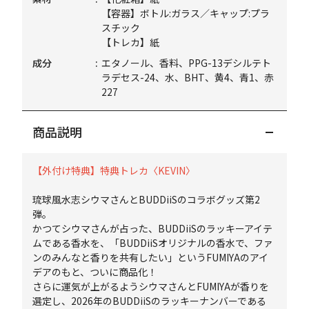
【容器】ボトル:ガラス／キャップ:プラ
スチック
【トレカ】紙
成分
エタノール、香料、PPG-13デシルテト
ラデセス-24、水、BHT、黄4、青1、赤
227
商品説明
【外付け特典】特典トレカ〈KEVIN〉
琉球風水志シウマさんとBUDDiiSのコラボグッズ第2
弾。
かつてシウマさんが占った、BUDDiiSのラッキーアイテ
ムである香水を、「BUDDiiSオリジナルの香水で、ファ
ンのみんなと香りを共有したい」というFUMIYAのアイ
デアのもと、ついに商品化！
さらに運気が上がるようシウマさんとFUMIYAが香りを
選定し、2026年のBUDDiiSのラッキーナンバーである