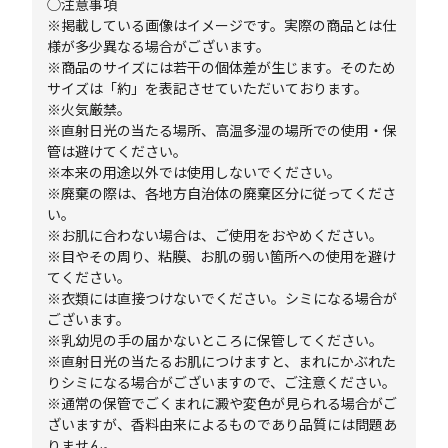
◯注意事項
※掲載している画像はイメージです。実際の商品とは仕
様が多少異なる場合がございます。
※商品のサイズには若干の個体差が生じます。そのため
サイズは「約」を表記させていただいております。
※火気厳禁。
※直射日光の当たる場所、高温多湿の場所での使用・保
管は避けてください。
※本来の用途以外では使用しないでください。
※廃棄の際は、各地方自治体の廃棄区分に従ってくださ
い。
※お肌に合わない場合は、ご使用をおやめください。
※目やその周り、粘膜、お肌の弱い箇所への使用を避け
てください。
※衣類には直接つけないでください。シミになる場合が
ございます。
※乳幼児の手の届かないところに保管してください。
※直射日光の当たるお肌につけますと、まれにかぶれた
りシミになる場合がございますので、ご注意ください。
※通常の保管でごくまれに澱や変色が見られる場合がご
ざいますが、香料由来によるものであり品質には問題あ
りません。