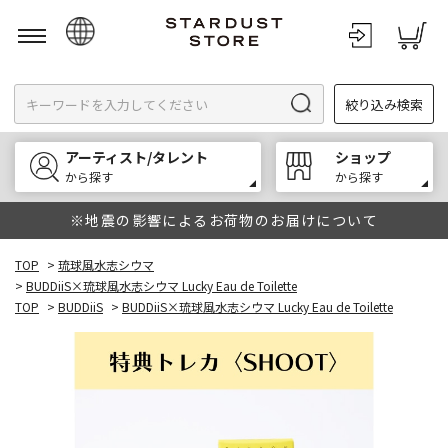
日本語
絞り込み検索
English
한국어
アーティスト/タレント
ショップ
中文
から探す
から探す
※地震の影響によるお荷物のお届けについて
TOP
>
琉球風水志シウマ
>
BUDDiiS×琉球風水志シウマ Lucky Eau de Toilette
TOP
>
BUDDiiS
>
BUDDiiS×琉球風水志シウマ Lucky Eau de Toilette