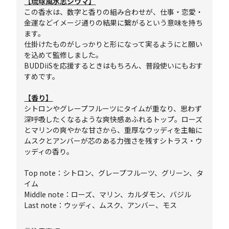
【琉球風水志シウマ】
この香水は、数字と香りの組み合わせが、仕事・恋愛・
金運などイメージ通りの結果に繋がるという意味を持ち
ます。
仕掛けたものがしっかりと形になって実るようにと願い
を込めて監修しました。
BUDDiiSを応援するときはもちろん、普段使いにもおす
すめです。
【香り】
シトロンやグレープフルーツにタイムが重なり、思わず
深呼吸したくなるような爽快感あふれるトップ。ローズ
とマリンの爽やかな甘さから、重厚なウッディを主軸に
ムスクとアンバーが芯のある力強さを残すシトラス・ウ
ッディの香り。
Top note：シトロン、グレープフルーツ、グリーン、タ
イム
Middle note：ローズ、マリン、カルダモン、バジル
Last note：ウッディ、ムスク、アンバー、モス