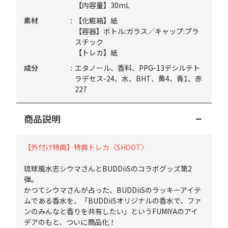
【内容量】30mL
素材
【化粧箱】紙
【容器】ボトル:ガラス／キャップ:プラ
スチック
【トレカ】紙
成分
エタノール、香料、PPG-13デシルテト
ラデセス-24、水、BHT、黄4、青1、赤
227
商品説明
【外付け特典】特典トレカ〈SHOOT〉
琉球風水志シウマさんとBUDDiiSのコラボグッズ第2
弾。
かつてシウマさんが占った、BUDDiiSのラッキーアイテ
ムである香水を、「BUDDiiSオリジナルの香水で、ファ
ンのみんなと香りを共有したい」というFUMIYAのアイ
デアのもと、ついに商品化！