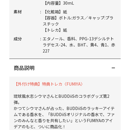
【内容量】30mL
素材
【化粧箱】紙
【容器】ボトル:ガラス／キャップ:プラ
スチック
【トレカ】紙
成分
エタノール、香料、PPG-13デシルテト
ラデセス-24、水、BHT、黄4、青1、赤
227
商品説明
【外付け特典】特典トレカ〈FUMIYA〉
琉球風水志シウマさんとBUDDiiSのコラボグッズ第2
弾。
かつてシウマさんが占った、BUDDiiSのラッキーアイテ
ムである香水を、「BUDDiiSオリジナルの香水で、ファ
ンのみんなと香りを共有したい」というFUMIYAのアイ
デアのもと、ついに商品化！