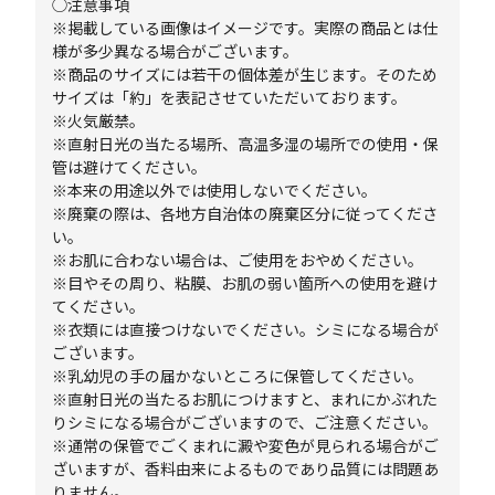
◯注意事項
※掲載している画像はイメージです。実際の商品とは仕
様が多少異なる場合がございます。
※商品のサイズには若干の個体差が生じます。そのため
サイズは「約」を表記させていただいております。
※火気厳禁。
※直射日光の当たる場所、高温多湿の場所での使用・保
管は避けてください。
※本来の用途以外では使用しないでください。
※廃棄の際は、各地方自治体の廃棄区分に従ってくださ
い。
※お肌に合わない場合は、ご使用をおやめください。
※目やその周り、粘膜、お肌の弱い箇所への使用を避け
てください。
※衣類には直接つけないでください。シミになる場合が
ございます。
※乳幼児の手の届かないところに保管してください。
※直射日光の当たるお肌につけますと、まれにかぶれた
りシミになる場合がございますので、ご注意ください。
※通常の保管でごくまれに澱や変色が見られる場合がご
ざいますが、香料由来によるものであり品質には問題あ
りません。