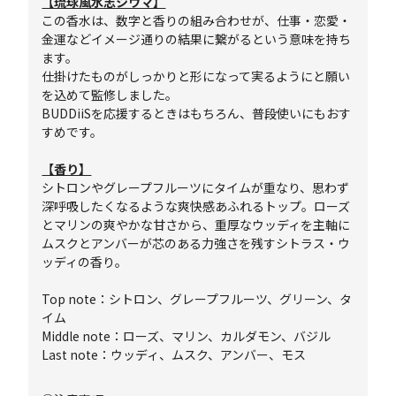
【琉球風水志シウマ】
この香水は、数字と香りの組み合わせが、仕事・恋愛・
金運などイメージ通りの結果に繋がるという意味を持ち
ます。
仕掛けたものがしっかりと形になって実るようにと願い
を込めて監修しました。
BUDDiiSを応援するときはもちろん、普段使いにもおす
すめです。
【香り】
シトロンやグレープフルーツにタイムが重なり、思わず
深呼吸したくなるような爽快感あふれるトップ。ローズ
とマリンの爽やかな甘さから、重厚なウッディを主軸に
ムスクとアンバーが芯のある力強さを残すシトラス・ウ
ッディの香り。
Top note：シトロン、グレープフルーツ、グリーン、タ
イム
Middle note：ローズ、マリン、カルダモン、バジル
Last note：ウッディ、ムスク、アンバー、モス