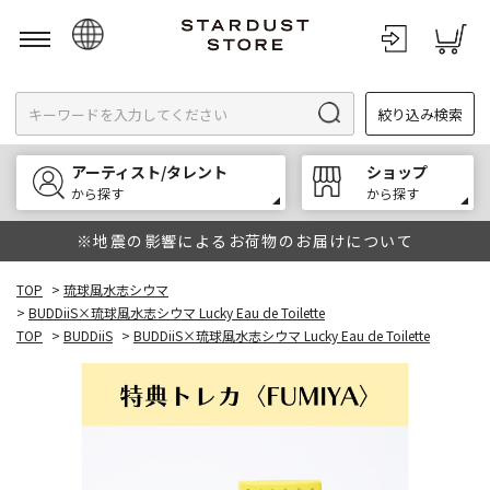
日本語
絞り込み検索
English
한국어
アーティスト/タレント
ショップ
中文
から探す
から探す
※地震の影響によるお荷物のお届けについて
TOP
>
琉球風水志シウマ
>
BUDDiiS×琉球風水志シウマ Lucky Eau de Toilette
TOP
>
BUDDiiS
>
BUDDiiS×琉球風水志シウマ Lucky Eau de Toilette