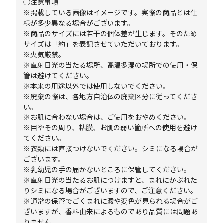
◯注意事項
※掲載している画像はイメージです。実際の商品とは仕
様が多少異なる場合がございます。
※商品のサイズには若干の個体差が生じます。そのため
サイズは「約」を表記させていただいております。
※火気厳禁。
※直射日光の当たる場所、高温多湿の場所での使用・保
管は避けてください。
※本来の用途以外では使用しないでください。
※廃棄の際は、各地方自治体の廃棄区分に従ってくださ
い。
※お肌に合わない場合は、ご使用をおやめください。
※目やその周り、粘膜、お肌の弱い箇所への使用を避け
てください。
※衣類には直接つけないでください。シミになる場合が
ございます。
※乳幼児の手の届かないところに保管してください。
※直射日光の当たるお肌につけますと、まれにかぶれた
りシミになる場合がございますので、ご注意ください。
※通常の保管でごくまれに澱や変色が見られる場合がご
ざいますが、香料由来によるものであり品質には問題あ
りません。