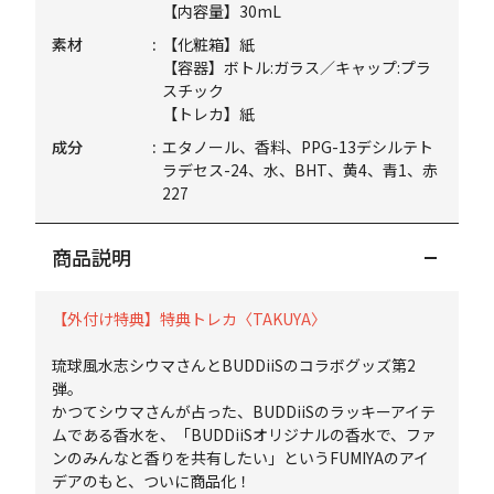
【内容量】30mL
素材
【化粧箱】紙
【容器】ボトル:ガラス／キャップ:プラ
スチック
【トレカ】紙
成分
エタノール、香料、PPG-13デシルテト
ラデセス-24、水、BHT、黄4、青1、赤
227
商品説明
【外付け特典】特典トレカ〈TAKUYA〉
琉球風水志シウマさんとBUDDiiSのコラボグッズ第2
弾。
かつてシウマさんが占った、BUDDiiSのラッキーアイテ
ムである香水を、「BUDDiiSオリジナルの香水で、ファ
ンのみんなと香りを共有したい」というFUMIYAのアイ
デアのもと、ついに商品化！