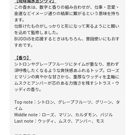
【琉球風水志シウマ】
この香水は、数字と香りの組み合わせが、仕事・恋愛・
金運などイメージ通りの結果に繋がるという意味を持ち
ます。
仕掛けたものがしっかりと形になって実るようにと願い
を込めて監修しました。
BUDDiiSを応援するときはもちろん、普段使いにもおす
すめです。
【香り】
シトロンやグレープフルーツにタイムが重なり、思わず
深呼吸したくなるような爽快感あふれるトップ。ローズ
とマリンの爽やかな甘さから、重厚なウッディを主軸に
ムスクとアンバーが芯のある力強さを残すシトラス・ウ
ッディの香り。
Top note：シトロン、グレープフルーツ、グリーン、タ
イム
Middle note：ローズ、マリン、カルダモン、バジル
Last note：ウッディ、ムスク、アンバー、モス