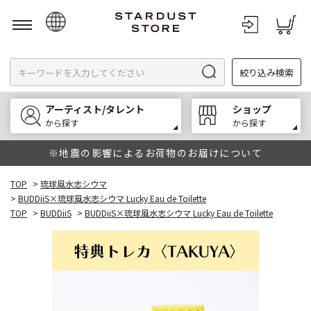
日本語
絞り込み検索
English
한국어
アーティスト/タレント
ショップ
中文
から探す
から探す
※地震の影響によるお荷物のお届けについて
TOP
>
琉球風水志シウマ
>
BUDDiiS×琉球風水志シウマ Lucky Eau de Toilette
TOP
>
BUDDiiS
>
BUDDiiS×琉球風水志シウマ Lucky Eau de Toilette