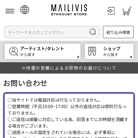
日本語
絞り込み検索
English
한국어
アーティスト/タレント
ショップ
中文
から探す
から探す
※地震の影響によるお荷物のお届けについて
お問い合わせ
◯当サイトでは電話対応は行なっておりません。
◯営業時間（平日10:00~17:00）以外の返信対応は原則行なっ
ておりません。
◯ご返信は順番に対応している為、回答までにお時間を頂戴す
る場合がございます。
◯迷惑メールの設定をされている場合には、必ず事前に