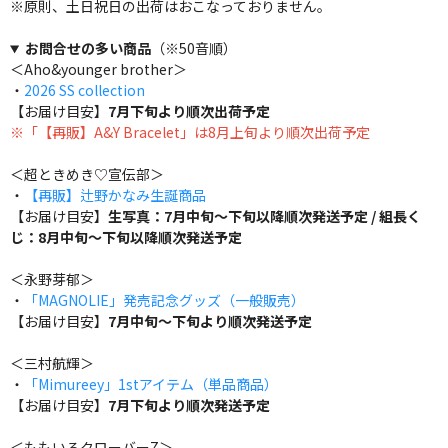
※原則、土日祝日の出荷はおこなっておりません。
お問合せの多い商品
（※50音順）
＜Aho&younger brother＞
・
2026 SS collection
【お届け目安】
7月下旬より順次出荷予定
※「【再販】A&Y Bracelet」は8月上旬より順次出荷予定
＜超ときめき♡宣伝部＞
・
【再販】辻野かなみ生誕商品
【お届け目安】
生写真：7月中旬～下旬以降順次発送予定 / 組長く
じ：8月中旬～下旬以降順次発送予定
＜永野芽郁＞
・
「MAGNOLIE」発売記念グッズ（一般販売）
【お届け目安】
7月中旬～下旬より順次発送予定
＜三村航輝＞
・
「Mimureey」1stアイテム（単品商品）
【お届け目安】
7月下旬より順次発送予定
＜ももいろクローバーZ＞