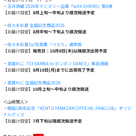
・
玉井詩織 2026年マンスリー企画『with SHIORI』第6弾
【お届け目安】
8月上旬～中旬より順次発送予定
・
佐々木彩夏 生誕記念商品2026
【お届け目安】
8月中旬～下旬より順次発送
・
佐々木彩夏1st写真集「ぺろり」通常版
【お届け目安】
発売日：10月8日(木)以降順次出荷予定
・
高城れに『33 SAMBA to ボンボン DANCE』事前通販
【お届け目安】
8月10日(月)までに出荷完了予定
・
高城れに 生誕記念商品2026
【お届け目安】
10月上旬～中旬より順次発送
＜山﨑賢人＞
・
開設1周年記念「KENTO YAMAZAKI OFFICIAL FANCLUB」オリジ
ナルグッズ
【お届け目安】
7月下旬以降順次発送予定