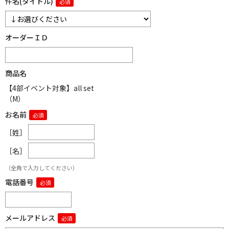
件名(タイトル)
オーダーＩＤ
商品名
【4部イベント対象】all set
（M）
お名前
［姓］
［名］
（全角で入力してください）
電話番号
メールアドレス