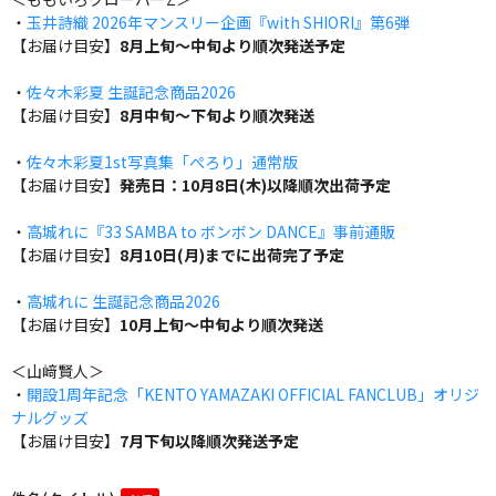
・
玉井詩織 2026年マンスリー企画『with SHIORI』第6弾
【お届け目安】
8月上旬～中旬より順次発送予定
・
佐々木彩夏 生誕記念商品2026
【お届け目安】
8月中旬～下旬より順次発送
・
佐々木彩夏1st写真集「ぺろり」通常版
【お届け目安】
発売日：10月8日(木)以降順次出荷予定
・
高城れに『33 SAMBA to ボンボン DANCE』事前通販
【お届け目安】
8月10日(月)までに出荷完了予定
・
高城れに 生誕記念商品2026
【お届け目安】
10月上旬～中旬より順次発送
＜山﨑賢人＞
・
開設1周年記念「KENTO YAMAZAKI OFFICIAL FANCLUB」オリジ
ナルグッズ
【お届け目安】
7月下旬以降順次発送予定