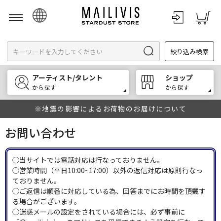
日本語
絞り込み検索
English
한국어
アーティスト/タレント
ショップ
中文
から探す
から探す
※地震の影響によるお荷物のお届けについて
お問い合わせ
◯当サイトでは電話対応は行なっておりません。
◯営業時間（平日10:00~17:00）以外の返信対応は原則行なっ
ておりません。
◯ご返信は順番に対応している為、回答までにお時間を頂戴す
る場合がございます。
◯迷惑メールの設定をされている場合には、必ず事前に