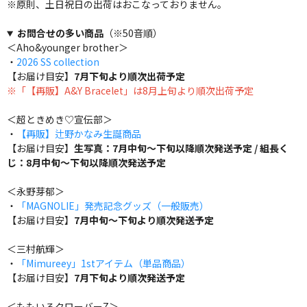
※原則、土日祝日の出荷はおこなっておりません。
お問合せの多い商品
（※50音順）
＜Aho&younger brother＞
・
2026 SS collection
【お届け目安】
7月下旬より順次出荷予定
※「【再販】A&Y Bracelet」は8月上旬より順次出荷予定
＜超ときめき♡宣伝部＞
・
【再販】辻野かなみ生誕商品
【お届け目安】
生写真：7月中旬～下旬以降順次発送予定 / 組長く
じ：8月中旬～下旬以降順次発送予定
＜永野芽郁＞
・
「MAGNOLIE」発売記念グッズ（一般販売）
【お届け目安】
7月中旬～下旬より順次発送予定
＜三村航輝＞
・
「Mimureey」1stアイテム（単品商品）
【お届け目安】
7月下旬より順次発送予定
＜ももいろクローバーZ＞