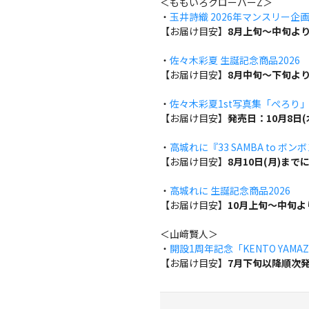
＜ももいろクローバーZ＞
・
玉井詩織 2026年マンスリー企画『w
【お届け目安】
8月上旬～中旬よ
・
佐々木彩夏 生誕記念商品2026
【お届け目安】
8月中旬～下旬よ
・
佐々木彩夏1st写真集「ぺろり
【お届け目安】
発売日：10月8日
・
高城れに『33 SAMBA to ボン
【お届け目安】
8月10日(月)ま
・
高城れに 生誕記念商品2026
【お届け目安】
10月上旬～中旬
＜山﨑賢人＞
・
開設1周年記念「KENTO YAMAZA
【お届け目安】
7月下旬以降順次