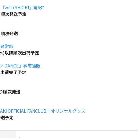
ith SHIORI』第6弾
り順次発送予定
り順次発送
」通常版
(木)以降順次出荷予定
ボン DANCE』事前通販
でに出荷完了予定
より順次発送
KI OFFICIAL FANCLUB」オリジナルグッズ
発送予定