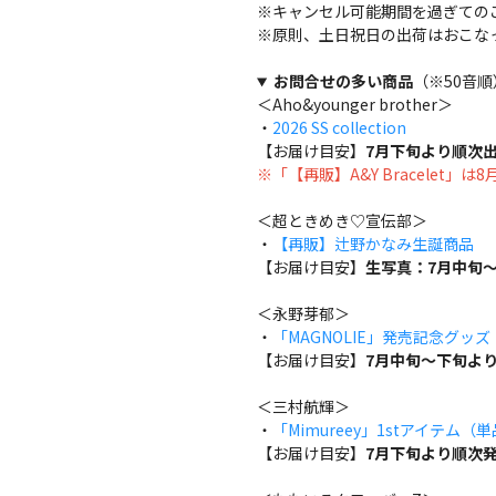
※キャンセル可能期間を過ぎての
※原則、土日祝日の出荷はおこな
お問合せの多い商品
（※50音順
＜Aho&younger brother＞
・
2026 SS collection
【お届け目安】
7月下旬より順次
※「【再販】A&Y Bracelet」
＜超ときめき♡宣伝部＞
・
【再販】辻野かなみ生誕商品
【お届け目安】
生写真：7月中旬～
＜永野芽郁＞
・
「MAGNOLIE」発売記念グッ
【お届け目安】
7月中旬～下旬よ
＜三村航輝＞
・
「Mimureey」1stアイテム（
【お届け目安】
7月下旬より順次