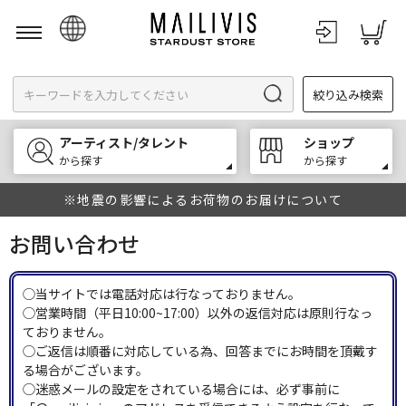
日本語
絞り込み検索
English
한국어
アーティスト/タレント
ショップ
中文
から探す
から探す
※地震の影響によるお荷物のお届けについて
お問い合わせ
◯当サイトでは電話対応は行なっておりません。
◯営業時間（平日10:00~17:00）以外の返信対応は原則行なっ
ておりません。
◯ご返信は順番に対応している為、回答までにお時間を頂戴す
る場合がございます。
◯迷惑メールの設定をされている場合には、必ず事前に