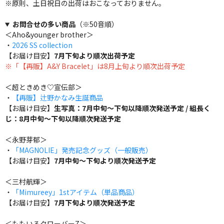
※原則、土日祝日の出荷はおこなっておりません。
お問合せの多い商品
（※50音順）
＜Aho&younger brother＞
・
2026 SS collection
【お届け目安】
7月下旬より順次出荷予定
※「【再販】A&Y Bracelet」は8月上旬より順次出荷予定
＜超ときめき♡宣伝部＞
・
【再販】辻野かなみ生誕商品
【お届け目安】
生写真：7月中旬～下旬以降順次発送予定 / 組長く
じ：8月中旬～下旬以降順次発送予定
＜永野芽郁＞
・
「MAGNOLIE」発売記念グッズ（一般販売）
【お届け目安】
7月中旬～下旬より順次発送予定
＜三村航輝＞
・
「Mimureey」1stアイテム（単品商品）
【お届け目安】
7月下旬より順次発送予定
＜ももいろクローバーZ＞