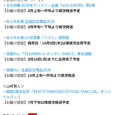
・
玉井詩織 2026年マンスリー企画『with SHIORI』第6弾
【お届け目安】
8月上旬～中旬より順次発送予定
・
佐々木彩夏 生誕記念商品2026
【お届け目安】
8月中旬～下旬より順次発送
・
佐々木彩夏1st写真集「ぺろり」通常版
【お届け目安】
発売日：10月8日(木)以降順次出荷予定
・
高城れに『33 SAMBA to ボンボン DANCE』事前通販
【お届け目安】
8月10日(月)までに出荷完了予定
・
高城れに 生誕記念商品2026
【お届け目安】
10月上旬～中旬より順次発送
＜山﨑賢人＞
・
開設1周年記念「KENTO YAMAZAKI OFFICIAL FANCLUB」オリジ
ナルグッズ
【お届け目安】
7月下旬以降順次発送予定