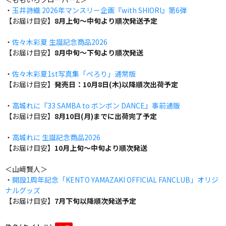
・
玉井詩織 2026年マンスリー企画『with SHIORI』第6弾
【お届け目安】
8月上旬～中旬より順次発送予定
・
佐々木彩夏 生誕記念商品2026
【お届け目安】
8月中旬～下旬より順次発送
・
佐々木彩夏1st写真集「ぺろり」通常版
【お届け目安】
発売日：10月8日(木)以降順次出荷予定
・
高城れに『33 SAMBA to ボンボン DANCE』事前通販
【お届け目安】
8月10日(月)までに出荷完了予定
・
高城れに 生誕記念商品2026
【お届け目安】
10月上旬～中旬より順次発送
＜山﨑賢人＞
・
開設1周年記念「KENTO YAMAZAKI OFFICIAL FANCLUB」オリジ
ナルグッズ
【お届け目安】
7月下旬以降順次発送予定