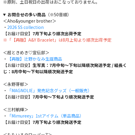
※原則、土日祝日の出荷はおこなっておりません。
お問合せの多い商品
（※50音順）
＜Aho&younger brother＞
・
2026 SS collection
【お届け目安】
7月下旬より順次出荷予定
※「【再販】A&Y Bracelet」は8月上旬より順次出荷予定
＜超ときめき♡宣伝部＞
・
【再販】辻野かなみ生誕商品
【お届け目安】
生写真：7月中旬～下旬以降順次発送予定 / 組長く
じ：8月中旬～下旬以降順次発送予定
＜永野芽郁＞
・
「MAGNOLIE」発売記念グッズ（一般販売）
【お届け目安】
7月中旬～下旬より順次発送予定
＜三村航輝＞
・
「Mimureey」1stアイテム（単品商品）
【お届け目安】
7月下旬より順次発送予定
＜ももいろクローバーZ＞