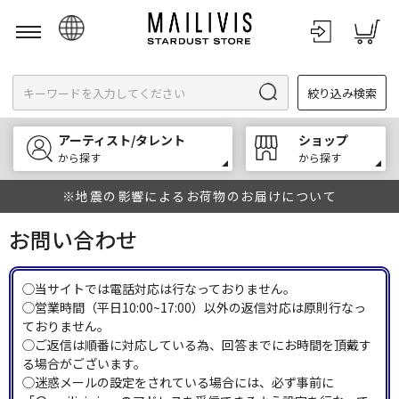
日本語
絞り込み検索
English
한국어
アーティスト/タレント
ショップ
中文
から探す
から探す
※地震の影響によるお荷物のお届けについて
お問い合わせ
◯当サイトでは電話対応は行なっておりません。
◯営業時間（平日10:00~17:00）以外の返信対応は原則行なっ
ておりません。
◯ご返信は順番に対応している為、回答までにお時間を頂戴す
る場合がございます。
◯迷惑メールの設定をされている場合には、必ず事前に