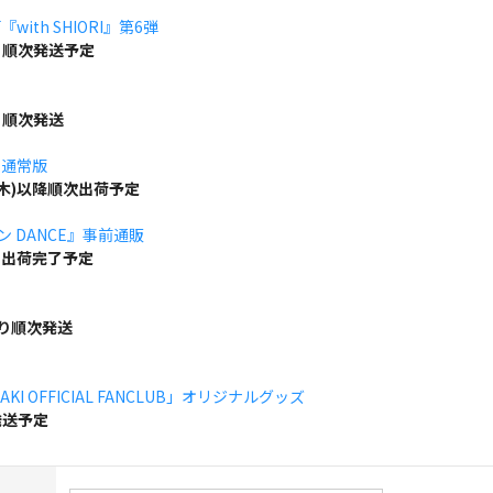
ith SHIORI』第6弾
り順次発送予定
り順次発送
」通常版
(木)以降順次出荷予定
ボン DANCE』事前通販
でに出荷完了予定
より順次発送
KI OFFICIAL FANCLUB」オリジナルグッズ
発送予定