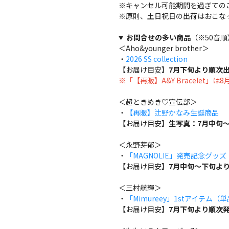
※キャンセル可能期間を過ぎての
※原則、土日祝日の出荷はおこな
お問合せの多い商品
（※50音順
＜Aho&younger brother＞
・
2026 SS collection
【お届け目安】
7月下旬より順次
※「【再販】A&Y Bracelet」
＜超ときめき♡宣伝部＞
・
【再販】辻野かなみ生誕商品
【お届け目安】
生写真：7月中旬～
＜永野芽郁＞
・
「MAGNOLIE」発売記念グッ
【お届け目安】
7月中旬～下旬よ
＜三村航輝＞
・
「Mimureey」1stアイテム（
【お届け目安】
7月下旬より順次