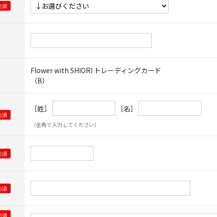
Flower with SHIORI トレーディングカード
（B）
［姓］
［名］
（全角で入力してください）