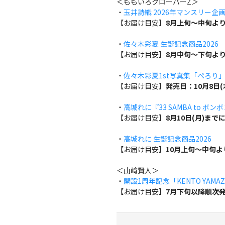
＜ももいろクローバーZ＞
・
玉井詩織 2026年マンスリー企画『w
【お届け目安】
8月上旬～中旬よ
・
佐々木彩夏 生誕記念商品2026
【お届け目安】
8月中旬～下旬よ
・
佐々木彩夏1st写真集「ぺろり
【お届け目安】
発売日：10月8日
・
高城れに『33 SAMBA to ボン
【お届け目安】
8月10日(月)ま
・
高城れに 生誕記念商品2026
【お届け目安】
10月上旬～中旬
＜山﨑賢人＞
・
開設1周年記念「KENTO YAMAZA
【お届け目安】
7月下旬以降順次