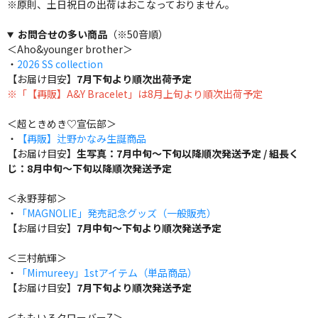
※原則、土日祝日の出荷はおこなっておりません。
お問合せの多い商品
（※50音順）
＜Aho&younger brother＞
・
2026 SS collection
【お届け目安】
7月下旬より順次出荷予定
※「【再販】A&Y Bracelet」は8月上旬より順次出荷予定
＜超ときめき♡宣伝部＞
・
【再販】辻野かなみ生誕商品
【お届け目安】
生写真：7月中旬～下旬以降順次発送予定 / 組長く
じ：8月中旬～下旬以降順次発送予定
＜永野芽郁＞
・
「MAGNOLIE」発売記念グッズ（一般販売）
【お届け目安】
7月中旬～下旬より順次発送予定
＜三村航輝＞
・
「Mimureey」1stアイテム（単品商品）
【お届け目安】
7月下旬より順次発送予定
＜ももいろクローバーZ＞