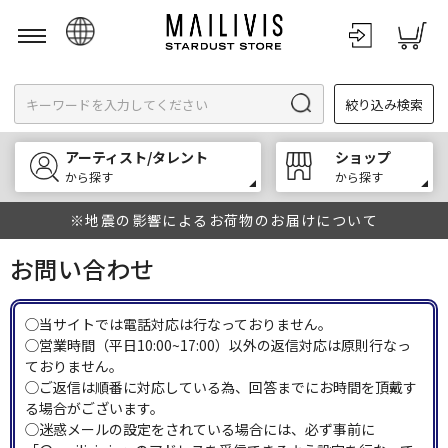
日本語
絞り込み検索
English
한국어
アーティスト/タレント
ショップ
中文
から探す
から探す
※地震の影響によるお荷物のお届けについて
お問い合わせ
◯当サイトでは電話対応は行なっておりません。
◯営業時間（平日10:00~17:00）以外の返信対応は原則行なっ
ておりません。
◯ご返信は順番に対応している為、回答までにお時間を頂戴す
る場合がございます。
◯迷惑メールの設定をされている場合には、必ず事前に