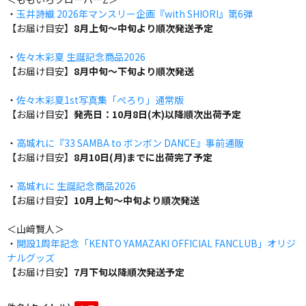
・
玉井詩織 2026年マンスリー企画『with SHIORI』第6弾
【お届け目安】
8月上旬～中旬より順次発送予定
・
佐々木彩夏 生誕記念商品2026
【お届け目安】
8月中旬～下旬より順次発送
・
佐々木彩夏1st写真集「ぺろり」通常版
【お届け目安】
発売日：10月8日(木)以降順次出荷予定
・
高城れに『33 SAMBA to ボンボン DANCE』事前通販
【お届け目安】
8月10日(月)までに出荷完了予定
・
高城れに 生誕記念商品2026
【お届け目安】
10月上旬～中旬より順次発送
＜山﨑賢人＞
・
開設1周年記念「KENTO YAMAZAKI OFFICIAL FANCLUB」オリジ
ナルグッズ
【お届け目安】
7月下旬以降順次発送予定