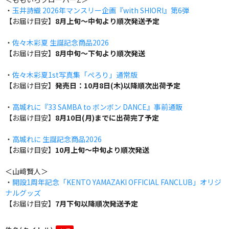
・
玉井詩織 2026年マンスリー企画『with SHIORI』第6弾
【お届け目安】
8月上旬～中旬より順次発送予定
・
佐々木彩夏 生誕記念商品2026
【お届け目安】
8月中旬～下旬より順次発送
・
佐々木彩夏1st写真集「ぺろり」通常版
【お届け目安】
発売日：10月8日(木)以降順次出荷予定
・
高城れに『33 SAMBA to ボンボン DANCE』事前通販
【お届け目安】
8月10日(月)までに出荷完了予定
・
高城れに 生誕記念商品2026
【お届け目安】
10月上旬～中旬より順次発送
＜山﨑賢人＞
・
開設1周年記念「KENTO YAMAZAKI OFFICIAL FANCLUB」オリジ
ナルグッズ
【お届け目安】
7月下旬以降順次発送予定