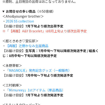
※原則、土日祝日の出荷はおこなっておりません。
お問合せの多い商品
（※50音順）
＜Aho&younger brother＞
・
2026 SS collection
【お届け目安】
7月下旬より順次出荷予定
※「【再販】A&Y Bracelet」は8月上旬より順次出荷予定
＜超ときめき♡宣伝部＞
・
【再販】辻野かなみ生誕商品
【お届け目安】
生写真：7月中旬～下旬以降順次発送予定 / 組長く
じ：8月中旬～下旬以降順次発送予定
＜永野芽郁＞
・
「MAGNOLIE」発売記念グッズ（一般販売）
【お届け目安】
7月中旬～下旬より順次発送予定
＜三村航輝＞
・
「Mimureey」1stアイテム（単品商品）
【お届け目安】
7月下旬より順次発送予定
＜ももいろクローバーZ＞