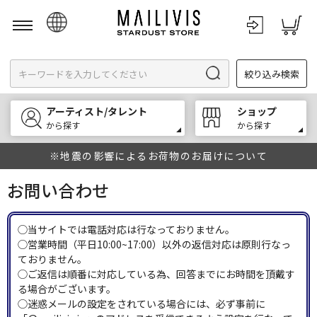
日本語
絞り込み検索
English
한국어
アーティスト/タレント
ショップ
中文
から探す
から探す
※地震の影響によるお荷物のお届けについて
お問い合わせ
◯当サイトでは電話対応は行なっておりません。
◯営業時間（平日10:00~17:00）以外の返信対応は原則行なっ
ておりません。
◯ご返信は順番に対応している為、回答までにお時間を頂戴す
る場合がございます。
◯迷惑メールの設定をされている場合には、必ず事前に