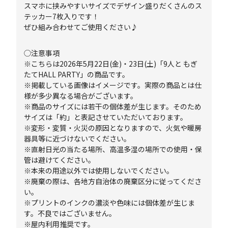
スマホに挟みやすいサイズでデザイン盛りだくさんのス
テッカー7枚入りです！
ぜひ組み合わせてご使用ください♪
◯注意事項
※こちらは2026年5月22日(金)・23日(土)「9人と もぎ
たてHALL PARTY」の商品です。
※掲載している画像はイメージです。実際の商品とは仕
様が多少異なる場合がございます。
※商品のサイズには若干の個体差が生じます。そのため
サイズは「約」と表記させていただいております。
※変形・変質・火災の原因となりますので、火気や暖房
器具等に近づけないでください。
※直射日光の当たる場所、高温多湿の場所での使用・保
管は避けてください。
※本来の用途以外では使用しないでください。
※廃棄の際は、各地方自治体の廃棄区分に従ってくださ
い。
※プリントのインクの濃淡や色味には個体差が生じま
す。不良ではございません。
※屋内利用推奨です。