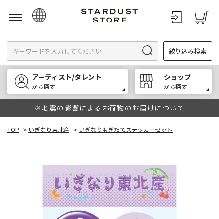
日本語
絞り込み検索
English
한국어
アーティスト/タレント
ショップ
中文
から探す
から探す
※地震の影響によるお荷物のお届けについて
TOP
>
いぎなり東北産
>
いぎなりもぎたてステッカーセット