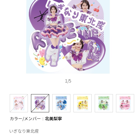
1
/
5
カラー/メンバー
北美梨寧
いぎなり東北産