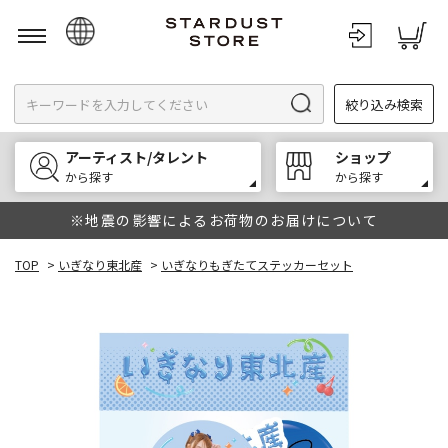
日本語
絞り込み検索
English
한국어
アーティスト/タレント
ショップ
中文
から探す
から探す
※地震の影響によるお荷物のお届けについて
TOP
>
いぎなり東北産
>
いぎなりもぎたてステッカーセット