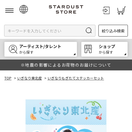
日本語
絞り込み検索
English
한국어
アーティスト/タレント
ショップ
中文
から探す
から探す
※地震の影響によるお荷物のお届けについて
TOP
>
いぎなり東北産
>
いぎなりもぎたてステッカーセット