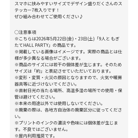
スマホに挟みやすいサイズでデザイン盛りだくさんのス
テッカー7枚入りです！
ぜひ組み合わせてご使用ください♪
◯注意事項
※こちらは2026年5月22日(金)・23日(土)「9人と もぎ
たてHALL PARTY」の商品です。
※掲載している画像はイメージです。実際の商品とは仕
様が多少異なる場合がございます。
※商品のサイズには若干の個体差が生じます。そのため
サイズは「約」と表記させていただいております。
※変形・変質・火災の原因となりますので、火気や暖房
器具等に近づけないでください。
※直射日光の当たる場所、高温多湿の場所での使用・保
管は避けてください。
※本来の用途以外では使用しないでください。
※廃棄の際は、各地方自治体の廃棄区分に従ってくださ
い。
※プリントのインクの濃淡や色味には個体差が生じま
す。不良ではございません。
※屋内利用推奨です。