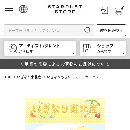
日本語
絞り込み検索
English
한국어
アーティスト/タレント
ショップ
中文
から探す
から探す
※地震の影響によるお荷物のお届けについて
TOP
>
いぎなり東北産
>
いぎなりもぎたてステッカーセット