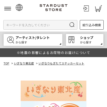
日本語
絞り込み検索
English
한국어
アーティスト/タレント
ショップ
中文
から探す
から探す
※地震の影響によるお荷物のお届けについて
TOP
>
いぎなり東北産
>
いぎなりもぎたてステッカーセット